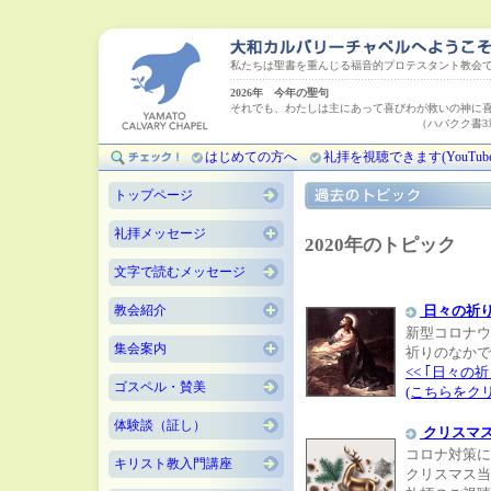
私たちは聖書を重んじる福音的プロテスタント教会
2026年 今年の聖句
それでも、わたしは主にあって喜びわが救いの神に
（ハバクク書3章18
はじめての方へ
礼拝を視聴できます(YouTube
トップページ
礼拝メッセージ
2020年のトピック
文字で読むメッセージ
教会紹介
日々の祈り
新型コロナウ
集会案内
祈りのなかで
<< ｢日々の
ゴスペル・賛美
(こちらをク
体験談（証し）
クリスマ
コロナ対策に
キリスト教入門講座
クリスマス当