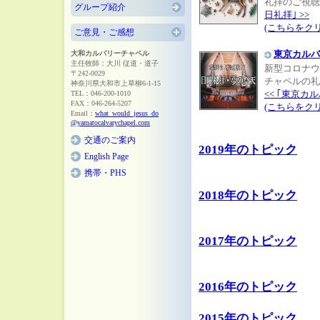
礼拝のご視聴
グループ紹介
日礼拝｣ >>
(こちらをク
ご意見・ご感想
東京カルバ
大和カルバリーチャペル
主任牧師：大川 従道・道子
新型コロナウ
〒242-0029
チャペルの礼
神奈川県大和市上草柳6-1-15
<< ｢東京カ
TEL：046-200-1010
FAX：046-264-5207
(こちらをク
Email：
what_would_jesus_do
@yamatocalvarychapel.com
交通のご案内
2019年のトピック
English Page
携帯・PHS
2018年のトピック
2017年のトピック
2016年のトピック
2015年のトピック