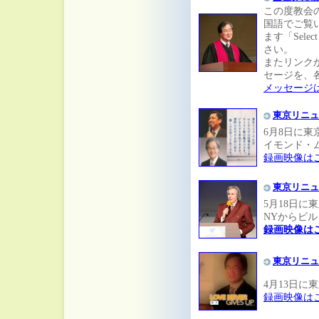
この度教会
国語でご覧
ます「Sele
さい。
またリンク
セージを、
メッセージ
東京リニュ
6月8日に
イモンド・
録画映像は
東京リニュ
5月18日
NYからビ
録画映像は
東京リニュ
4月13日
録画映像は