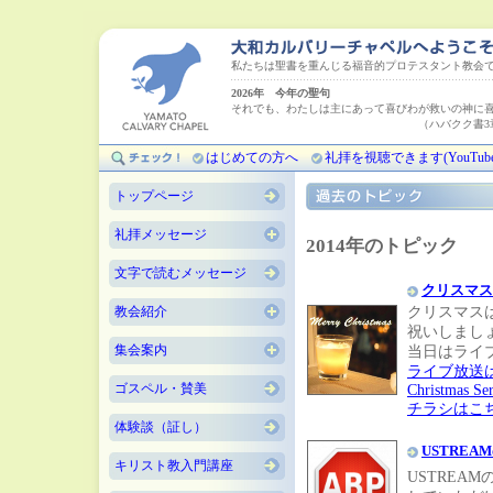
私たちは聖書を重んじる福音的プロテスタント教会
2026年 今年の聖句
それでも、わたしは主にあって喜びわが救いの神に
（ハバクク書3章18
はじめての方へ
礼拝を視聴できます(YouTube
トップページ
礼拝メッセージ
2014年のトピック
文字で読むメッセージ
クリスマス
教会紹介
クリスマス
祝いしまし
集会案内
当日はライ
ライブ放送
ゴスペル・賛美
Christmas Ser
チラシはこ
体験談（証し）
USTRE
キリスト教入門講座
USTREA