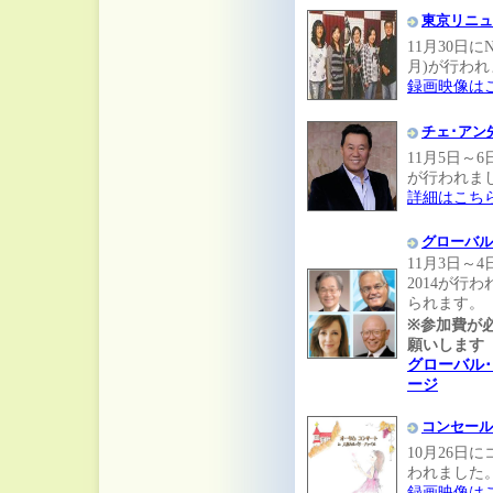
東京リニュ
11月30日
月)が行わ
録画映像は
チェ･アン
11月5日～
が行われま
詳細はこち
グローバル
11月3日～
2014が行
られます。
※参加費が
願いします
グローバル･
ージ
コンセール
10月26日
われました
録画映像は