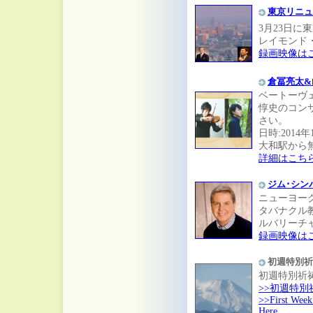
東京リニュ
3月23日
レイモンド
録画映像は
倉冨亮太&
ベートーヴ
惇史のコン
さい。
日時:2014年
大和駅から無料
詳細はこち
ジム･シン
ニューヨー
タバナクル
ルバリーチ
録画映像は
初週特別祈
初週特別祈
>>初週特
>>First Week 
Here