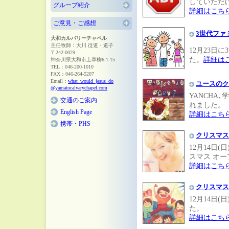
していただ
グループ紹介
詳細はこち
ご意見・ご感想
3世代ファ
大和カルバリーチャペル
主任牧師：大川 従道・道子
12月23日
〒242-0029
た。
詳細は
神奈川県大和市上草柳6-1-15
TEL：046-200-1010
FAX：046-264-5207
Email：
what_would_jesus_do
ユースのク
@yamatocalvarychapel.com
YANCHA
交通のご案内
れました。
English Page
詳細はこち
携帯・PHS
クリスマス
12月14日
スマス オ
詳細はこち
クリスマス
12月14日
た。
詳細はこち