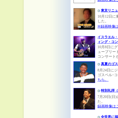
東京リニュ
10月12日
した。
※録画映像
イスラエル・
ィング・コン
10月8日
ューブリー
コンサート
真夏のゴス
8月24日
ゴスペル･
ちら。
特別礼拝（
7月20日(
た。
録画映像は
全世界に福