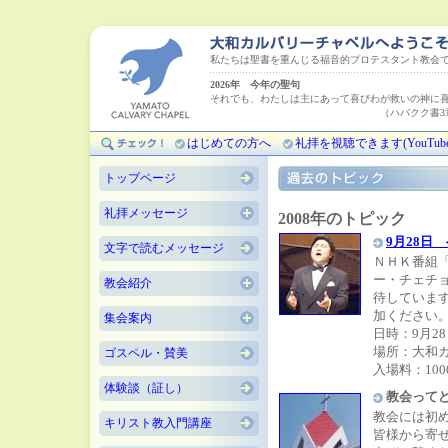
私たちは聖書を重んじる福音的プロテスタント教会
2026年 今年の聖句
それでも、わたしは主にあって喜びわが救いの神に
（ハバクク書3章18
はじめての方へ
礼拝を視聴できます(YouTube
トップページ
礼拝メッセージ
2008年のトピック
9月28日
文字で読むメッセージ
ＮＨＫ番組
ー・チェチ
教会紹介
待していま
加ください
集会案内
日時：9月28
場所：大和
ゴスペル・賛美
入場料：100
体験談（証し）
教会ってど
教会には初
キリスト教入門講座
皆様から寄