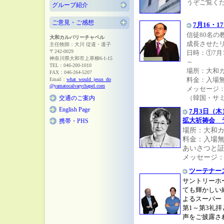
うぞご覧く
グループ紹介
ご意見・ご感想
7月16・
信徒80名の
大和カルバリーチャペル
成長させた
主任牧師：大川 従道・道子
〒242-0029
日時：①7月1
神奈川県大和市上草柳6-1-15
～
TEL：046-200-1010
場所：大和
FAX：046-264-5207
料金：入場無
Email：
what_would_jesus_do
@yamatocalvarychapel.com
メッセージ
（韓国・サ
交通のご案内
English Page
7月3日（
拡大祈祷会 
携帯・PHS
場所：大和
料金：入場無
あいさつと証
メッセージ：
ツーテナー
サントリーホ
ても輝かしい
よるスーパー
第1～第3礼
声をご披露さ