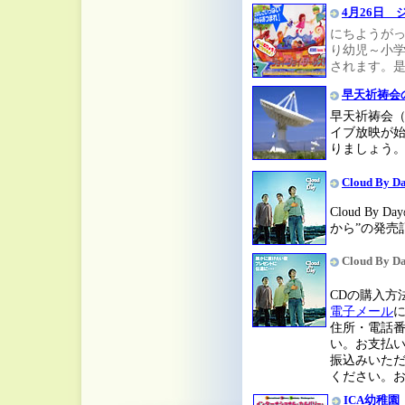
4月26日
にちようがっ
り幼児～小
されます。
早天祈祷会
早天祈祷会（
イブ放映が
りましょう
Cloud 
Cloud B
から”の発売
Cloud B
CDの購入方法
電子メール
住所・電話
い。お支払
振込みいた
ください。
ICA幼稚園