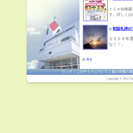
ＩＣＡ幼稚園
す。詳しくは
初詣礼拝の
２００８年
なく！。
戻る
リンク
｜
このサイトについて
｜
個人情報の取
Copyright © 2012 Yam