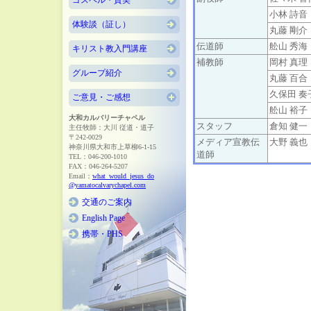
ゴスペル・賛美
小林 詩音
体験談（証し）
丸藤 剛介
伝道師
舩山 秀海
キリスト教入門講座
補教師
岡村 真理
グループ紹介
丸藤 百合
久保田 奏
ご意見・ご感想
舩山 裕子
大和カルバリーチャペル
スタッフ
倉知 健一
主任牧師：大川 従道・道子
〒242-0029
メディア宣教伝
大野 義也
神奈川県大和市上草柳6-1-15
道師
TEL：046-200-1010
FAX：046-264-5207
Email：
what_would_jesus_do
@yamatocalvarychapel.com
交通のご案内
English Page
携帯・PHS