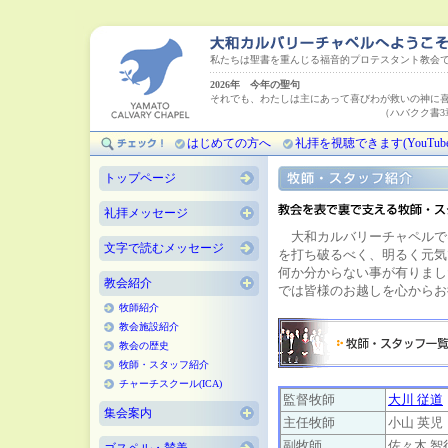
私たちは聖書を重んじる福音的プロテスタント教会
2026年 今年の聖句
それでも、わたしは主にあって喜びわが救いの神に
（ハバクク書3章18
はじめての方へ
礼拝を視聴できます(YouTube
トップページ
礼拝メッセージ
大和カルバリーチャペルで
文字で読むメッセージ
を打ち破るべく、明るく元気
何か分からない事が有りまし
教会紹介
では皆様のお越しを心からお
牧師紹介
教会施設紹介
教会の歴史
牧師・スタッフ紹介
チャーチスクール(ICA)
監督牧師
大川 従道
集会案内
主任牧師
小山 英児
副牧師
佐々木 智